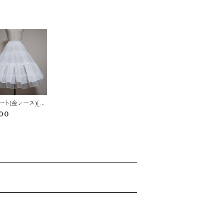
ート(金レース)[K
 SHOP新宿限定]
00