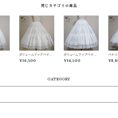
同じカテゴリの商品
丈
ボリュームアップペチコ
ボリュームアップペチコ
ペチコ
ート
ート(薔薇レース)[KER
ERA
¥16,500
¥16,500
¥8,8
A SHOP新宿限定]
CATEGORY