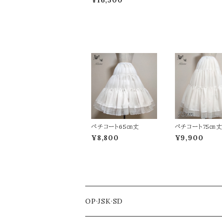
¥16,500
A SHOP新宿限定]
ペチコート65㎝丈
ペチコート75㎝
¥8,800
¥9,900
OP·JSK·SD