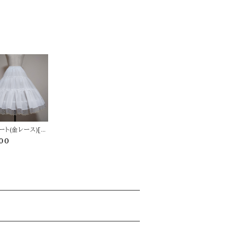
ート(金レース)[K
 SHOP新宿限定]
00