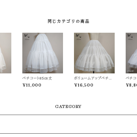
同じカテゴリの商品
丈
ペチコート85㎝丈
ボリュームアップペチコ
ペチコ
ート
ERA
¥11,000
¥16,500
¥8,8
CATEGORY