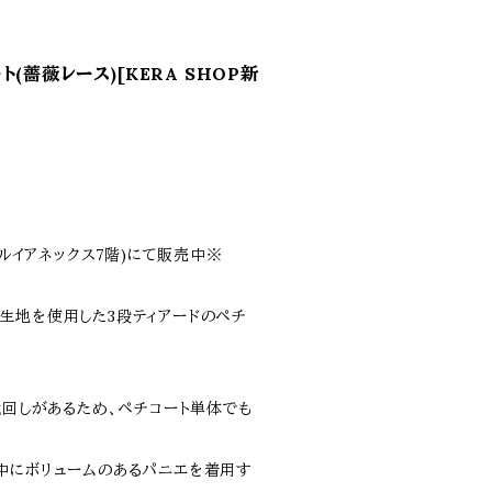
(薔薇レース)[KERA SHOP新
マルイアネックス7階)にて販売中※
生地を使用した3段ティアードのペチ
蹴回しがあるため、ペチコート単体でも
中にボリュームのあるパニエを着用す