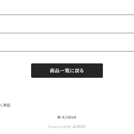
商品一覧に戻る
く表記
© K211148
Powered by