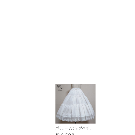
ボリュームアップペチコ
ート(薔薇レース)[KER