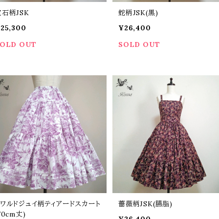
宝石柄JSK
蛇柄JSK(黒)
25,300
¥26,400
OLD OUT
SOLD OUT
トワルドジュイ柄ティアードスカート
薔薇柄JSK(臙脂)
70cm丈)
¥26,400