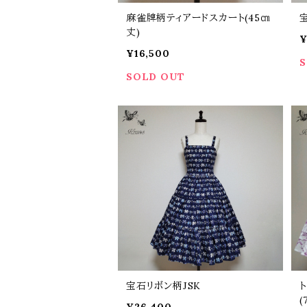
麻雀牌柄ティアードスカート(45㎝
丈)
¥
¥16,500
S
SOLD OUT
宝石リボン柄JSK
(
¥26,400