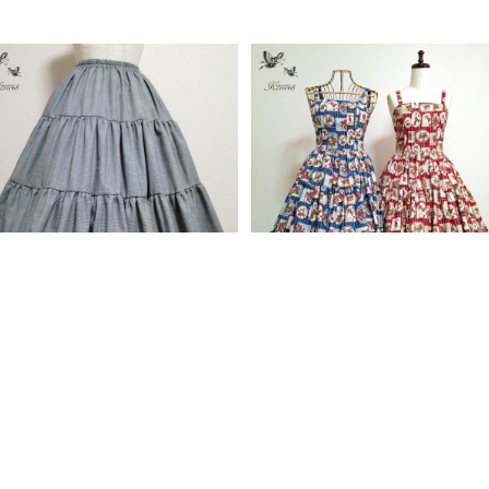
グレンチェックティアードスカート
ラベル柄JSK
63cm丈)
¥25,300
18,700
SOLD OUT
OLD OUT